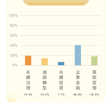
永
減
永
企
風
續
碳
續
業
險
治
轉
投
金
管
理
型
資
融
理
19.4%
14.3%
7.1%
40.8%
18.4%